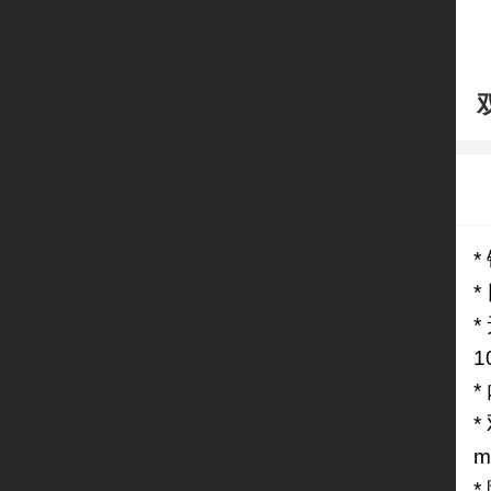
*
*
*
1
*
m
*