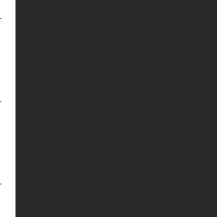
-
-
-