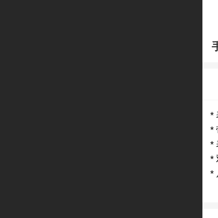
*
*
*
*